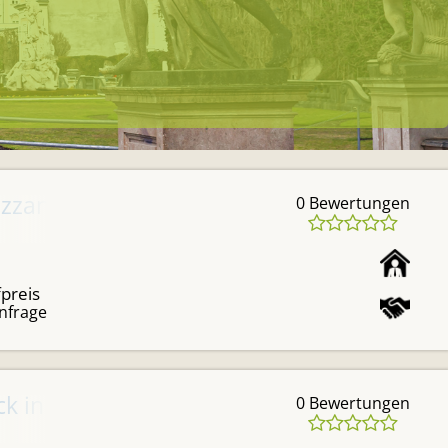
izzanerheimat (Ferienanlage oder Dauerv
0 Bewertungen
preis
nfrage
ck in Lannach!
0 Bewertungen