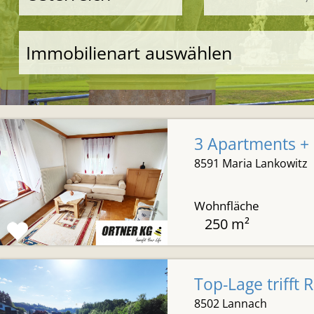
Immobilienart auswählen
3 Apartments + 
8591 Maria Lankowitz
Wohnfläche
250 m²
Top-Lage trifft 
8502 Lannach