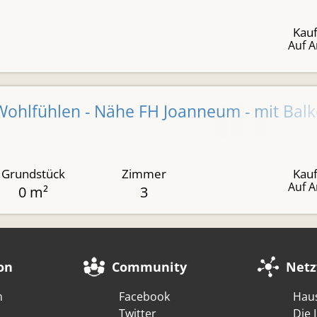
Kauf
Auf A
hlfühlen - Nähe FH Joanneum - mit Balko
Grundstück
Zimmer
Kauf
Auf A
0 m²
3
on
Community
Netz
m
Facebook
Hau
Twitter
Die 