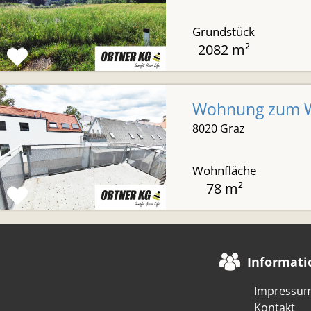
Grundstück
2082 m²
Wohnung zum Wo
8020 Graz
Wohnfläche
78 m²
Informati
Impressu
Kontakt